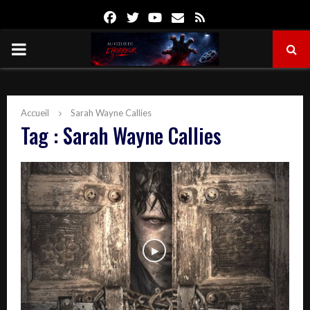
Facebook
Twitter
Youtube
Email
Rss
PRIMARY
MENU
Accueil
Sarah Wayne Callies
Tag : Sarah Wayne Callies