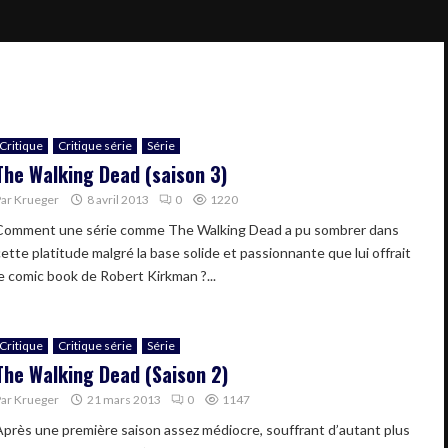
Critique
Critique série
Série
The Walking Dead (saison 3)
Par
Krueger
8 avril 2013
0
1220
Comment une série comme The Walking Dead a pu sombrer dans
cette platitude malgré la base solide et passionnante que lui offrait
le comic book de Robert Kirkman ?...
Critique
Critique série
Série
The Walking Dead (Saison 2)
Par
Krueger
21 mars 2013
0
1147
Après une première saison assez médiocre, souffrant d’autant plus