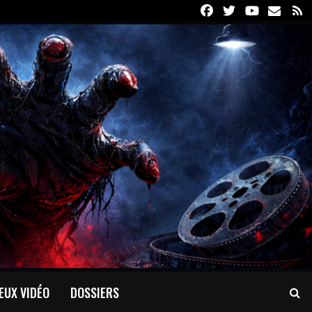
Facebook
Twitter
Youtube
Email
R
EUX VIDÉO
DOSSIERS