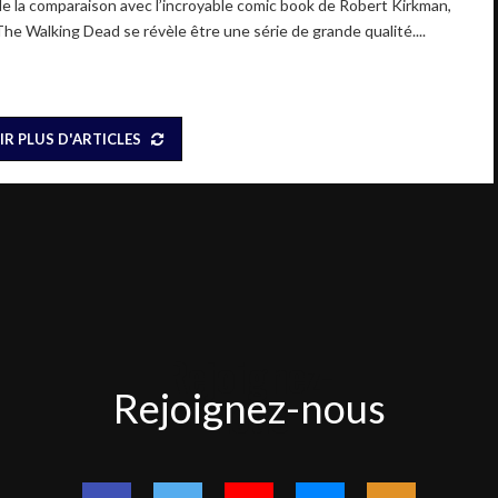
de la comparaison avec l’incroyable comic book de Robert Kirkman,
The Walking Dead se révèle être une série de grande qualité....
IR PLUS D'ARTICLES
Rejoignez-
Rejoignez-nous
nous