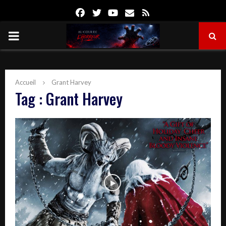
Facebook
Twitter
Youtube
Email
Rss
PRIMARY
MENU
Accueil
Grant Harvey
Tag : Grant Harvey