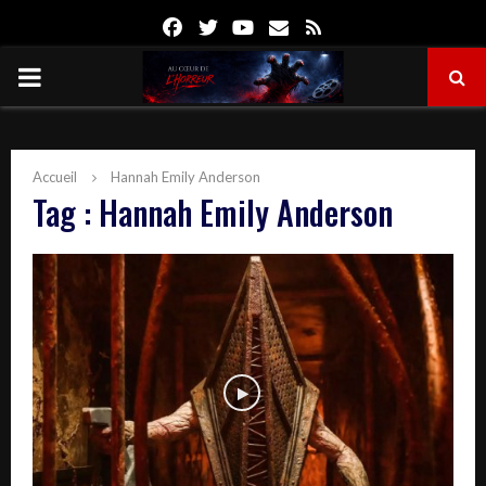
Facebook
Twitter
Youtube
Email
Rss
PRIMARY
MENU
Accueil
Hannah Emily Anderson
Tag : Hannah Emily Anderson