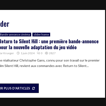
ider
Bande-annonce cinéma
slider home
Return to Silent Hill : une première bande-annonce
pour la nouvelle adaptation du jeu vidéo
Par
Krueger
1 juin 2024
0
2827
Le réalisateur Christophe Gans, connu pour son travail sur le premier
ilm Silent Hill, revient aux commandes avec Return to Silent...
IR PLUS D'ARTICLES