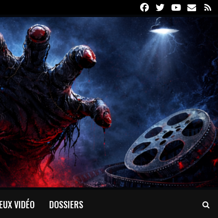
Facebook
Twitter
Youtube
Email
R
EUX VIDÉO
DOSSIERS