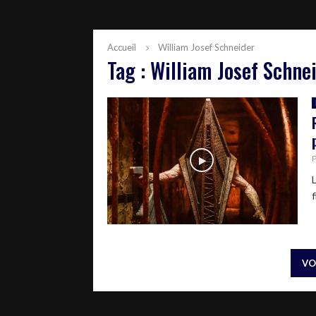
Accueil
William Josef Schneider
Tag : William Josef Schne
f
VO