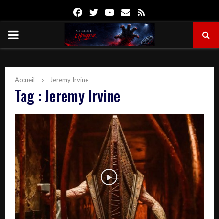
Facebook
Twitter
Youtube
Email
Rss
PRIMARY
MENU
Accueil
Jeremy Irvine
Tag : Jeremy Irvine