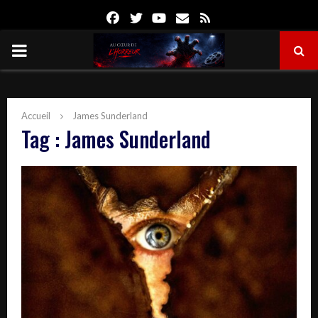
Facebook
Twitter
Youtube
Email
Rss
PRIMARY
MENU
Accueil
James Sunderland
Tag : James Sunderland