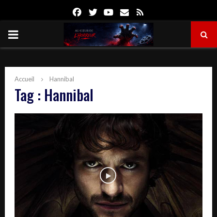
Facebook
Twitter
Youtube
Email
Rss
PRIMARY
MENU
Accueil
Hannibal
Tag : Hannibal