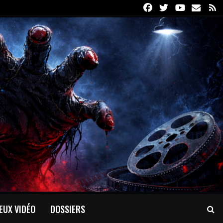
Facebook
Twitter
Youtube
Email
R
EUX VIDÉO
DOSSIERS