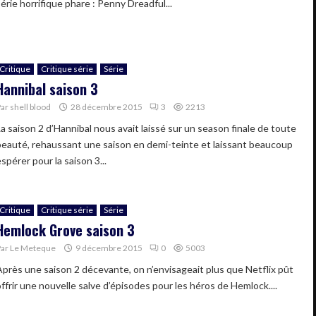
érie horrifique phare : Penny Dreadful...
Critique
Critique série
Série
Hannibal saison 3
Par
shell blood
28 décembre 2015
3
2213
La saison 2 d’Hannibal nous avait laissé sur un season finale de toute
beauté, rehaussant une saison en demi-teinte et laissant beaucoup
spérer pour la saison 3...
Critique
Critique série
Série
Hemlock Grove saison 3
Par
Le Meteque
9 décembre 2015
0
5003
Après une saison 2 décevante, on n’envisageait plus que Netflix pût
offrir une nouvelle salve d’épisodes pour les héros de Hemlock....