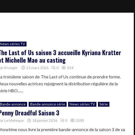
News séries TV
The Last of Us saison 3 accueille Kyriana Kratter
et Michelle Mao au casting
Par
Krueger
21 mars 2026
0
324
La troisième saison de The Last of Us continue de prendre forme.
Deux nouvelles actrices rejoignent la distribution régulière de la
érie HBO......
Bande-annonce
Bande-annonce série
News séries TV
Série
Penny Dreadful Saison 3
Par
Le Meteque
18 janvier 2016
0
2393
Showtime nous livre la première bande-annonce de la saison 3 de sa