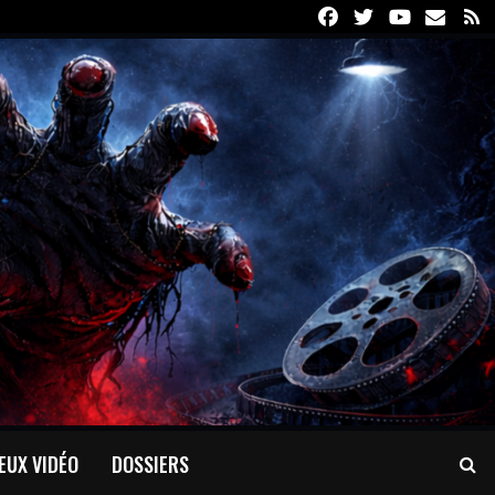
Facebook
Twitter
Youtube
Email
R
EUX VIDÉO
DOSSIERS