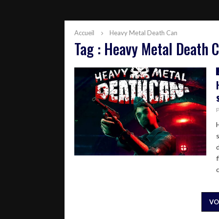
Accueil
Heavy Metal Death Can
Tag : Heavy Metal Death 
c
VO