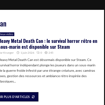
Can
Jeux vidéo
Heavy Metal Death Can : le survival horror rétro en
sous-marin est disponible sur Steam
Par
Krueger
1 juin 2026
0
245
Heavy Metal Death Can est désormais disponible sur Steam. Ce
survival horror indépendant plonge les joueurs dans un sous-marin
de la guerre froide infesté par une étrange créature, avec caméras
fixes, gestion des ressources et ambiance rétro inspirée des
lassiques...
IR PLUS D'ARTICLES