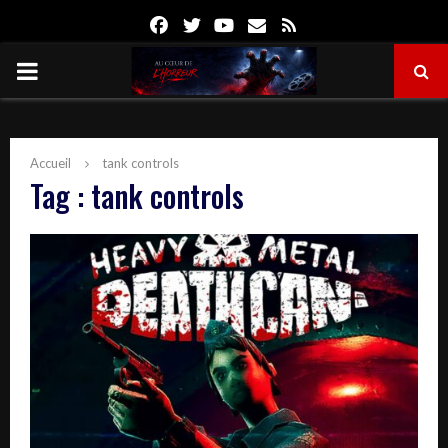
Facebook
Twitter
Youtube
Email
Rss
PRIMARY
MENU
Accueil
tank controls
Tag : tank controls