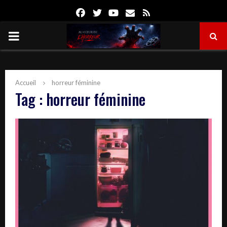
Facebook
Twitter
Youtube
Email
Rss
PRIMARY
MENU
Accueil
horreur féminine
Tag : horreur féminine