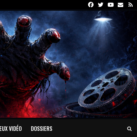
Facebook
Twitter
Youtube
Email
R
EUX VIDÉO
DOSSIERS