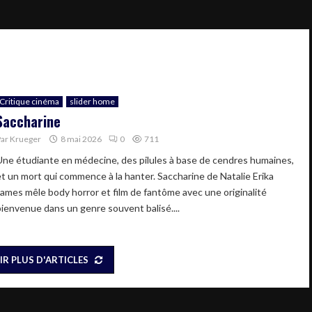
Critique cinéma
slider home
Saccharine
Par
Krueger
8 mai 2026
0
711
Une étudiante en médecine, des pilules à base de cendres humaines,
et un mort qui commence à la hanter. Saccharine de Natalie Erika
James mêle body horror et film de fantôme avec une originalité
bienvenue dans un genre souvent balisé....
IR PLUS D'ARTICLES