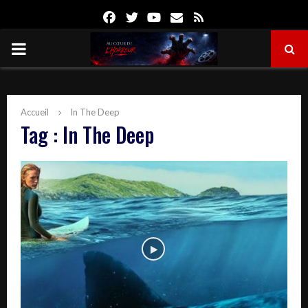
Facebook
Twitter
Youtube
Email
Rss
PRIMARY
MENU
Accueil
In The Deep
Tag : In The Deep