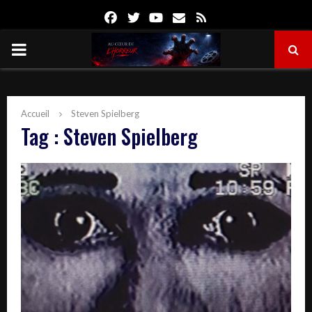
Facebook
Twitter
Youtube
Email
Rss
PRIMARY
MENU
Accueil
Steven Spielberg
Tag : Steven Spielberg