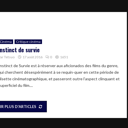
Cinéma
Critique cinéma
Instinct de survie
Par
Tetsuo
17 août 2016
0
1651
Instinct de Survie est à réserver aux aficionados des films du genre,
qui cherchent désespérément à se requin-quer en cette période de
disette cinématographique, et passeront outre l’aspect clinquant et
uperficiel du film....
IR PLUS D'ARTICLES