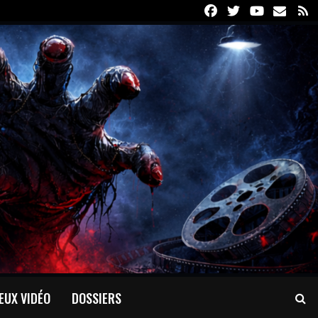
Facebook
Twitter
Youtube
Email
R
EUX VIDÉO
DOSSIERS