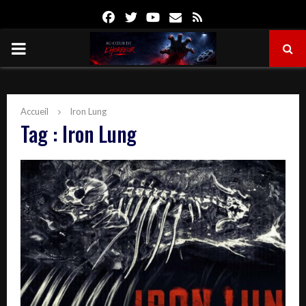
Facebook
Twitter
Youtube
Email
Rss
PRIMARY
MENU
Accueil
Iron Lung
Tag : Iron Lung