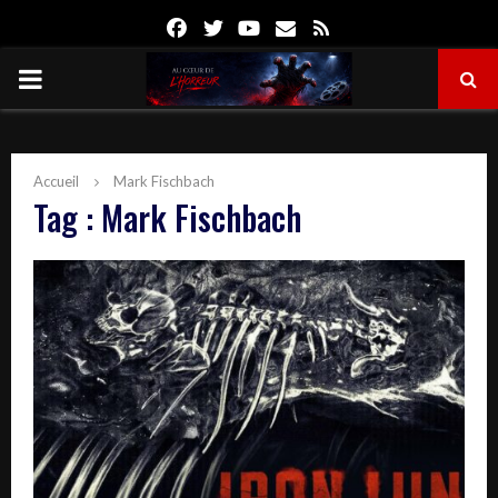
Facebook
Twitter
Youtube
Email
Rss
PRIMARY
MENU
Accueil
Mark Fischbach
Tag : Mark Fischbach