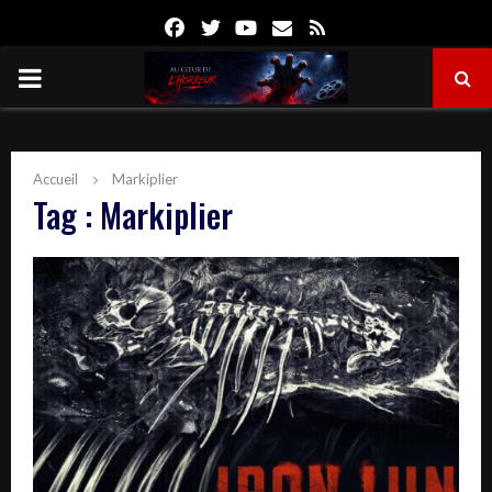
Facebook
Twitter
Youtube
Email
Rss
PRIMARY
MENU
Accueil
Markiplier
Tag : Markiplier