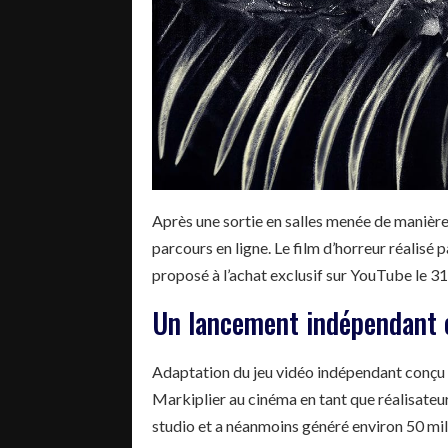
Après une sortie en salles menée de manièr
parcours en ligne. Le film d’horreur réalisé
proposé à l’achat exclusif sur YouTube le 3
Un lancement indépendant 
Adaptation du jeu vidéo indépendant conçu
Markiplier au cinéma en tant que réalisateur 
studio et a néanmoins généré environ 50 mill