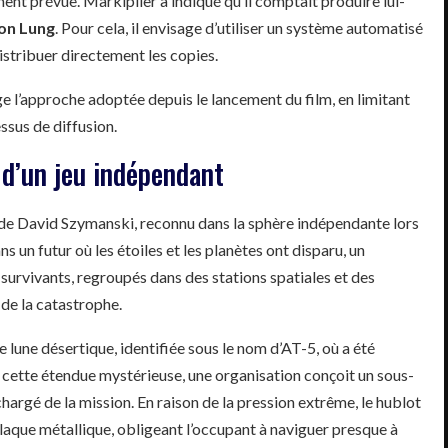
ment prévue. Markiplier a indiqué qu’il comptait produire lui-
ron Lung
. Pour cela, il envisage d’utiliser un système automatisé
distribuer directement les copies.
 l’approche adoptée depuis le lancement du film, en limitant
ssus de diffusion.
é d’un jeu indépendant
de David Szymanski, reconnu dans la sphère indépendante lors
ns un futur où les étoiles et les planètes ont disparu, un
survivants, regroupés dans des stations spatiales et des
de la catastrophe.
e lune désertique, identifiée sous le nom d’AT-5, où a été
 cette étendue mystérieuse, une organisation conçoit un sous-
argé de la mission. En raison de la pression extrême, le hublot
plaque métallique, obligeant l’occupant à naviguer presque à