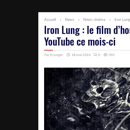
Accueil
News
News cinéma
Iron Lung
Iron Lung : le film d’h
YouTube ce mois-ci
Par
Krueger
18 mai 2026
0
385