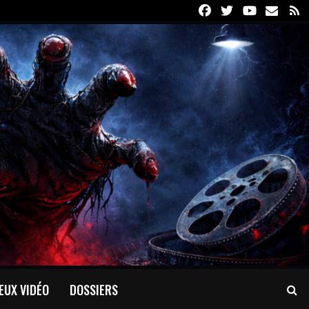
Facebook
Twitter
Youtube
Email
R
EUX VIDÉO
DOSSIERS