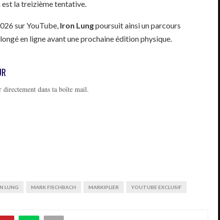
 est la treizième tentative.
 2026 sur YouTube,
Iron Lung
poursuit ainsi un parcours
longé en ligne avant une prochaine édition physique.
UR
 directement dans ta boîte mail.
N LUNG
MARK FISCHBACH
MARKIPLIER
YOUTUBE EXCLUSIF