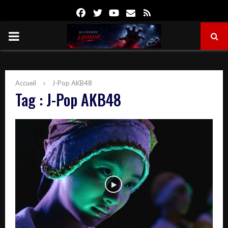
Facebook
Twitter
Youtube
Email
Rss
PRIMARY
MENU
Accueil
J-Pop AKB48
Tag : J-Pop AKB48