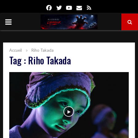
Facebook
Twitter
Youtube
Email
Rss
PRIMARY
MENU
Accueil
Riho Takada
Tag : Riho Takada