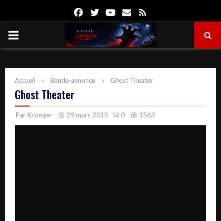
Facebook
Twitter
Youtube
Email
Rss
PRIMARY
MENU
Accueil
Bande-annonce
Ghost Theater
Ghost Theater
Par
Krueger
29 mars 2015
0
1563