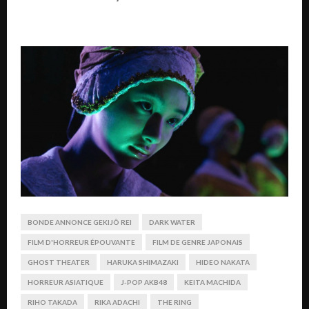
BONDE ANNONCE GEKIJÔ REI
DARK WATER
FILM D'HORREUR ÉPOUVANTE
FILM DE GENRE JAPONAIS
GHOST THEATER
HARUKA SHIMAZAKI
HIDEO NAKATA
HORREUR ASIATIQUE
J-POP AKB48
KEITA MACHIDA
RIHO TAKADA
RIKA ADACHI
THE RING