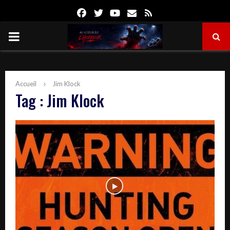
Facebook
Twitter
Youtube
Email
Rss
PRIMARY
MENU
Accueil
Jim Klock
Tag : Jim Klock