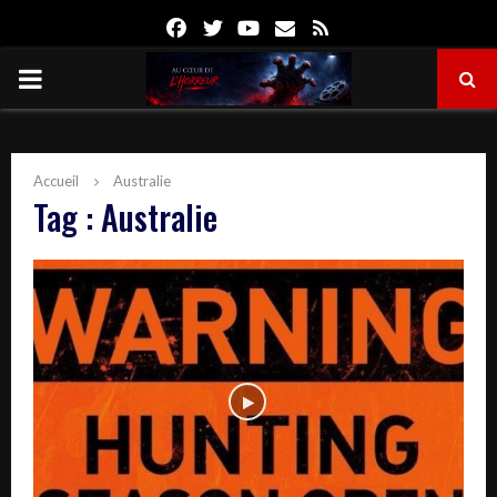
Facebook
Twitter
Youtube
Email
Rss
PRIMARY
MENU
Accueil
Australie
Tag : Australie