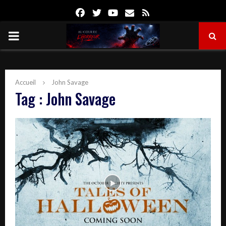
Facebook
Twitter
Youtube
Email
Rss
PRIMARY
MENU
Accueil
John Savage
Tag : John Savage