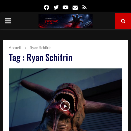
Facebook
Twitter
Youtube
Email
Rss
PRIMARY
MENU
Accueil
Ryan Schifrin
Tag : Ryan Schifrin