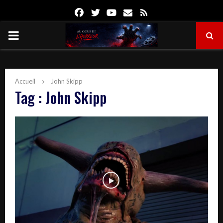
Facebook
Twitter
Youtube
Email
Rss
PRIMARY
MENU
Accueil
John Skipp
Tag : John Skipp