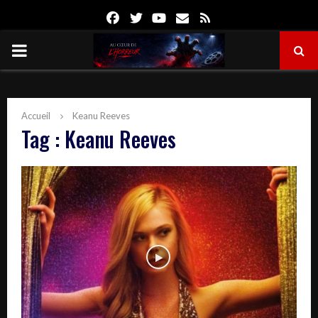
Facebook
Twitter
Youtube
Email
Rss
PRIMARY
MENU
Accueil
Keanu Reeves
Tag : Keanu Reeves