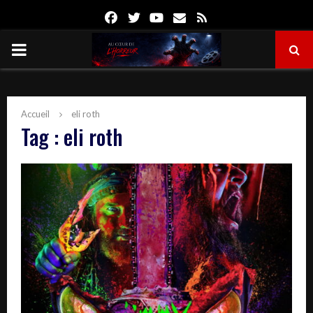
Facebook
Twitter
Youtube
Email
Rss
PRIMARY
MENU
Accueil
eli roth
Tag : eli roth