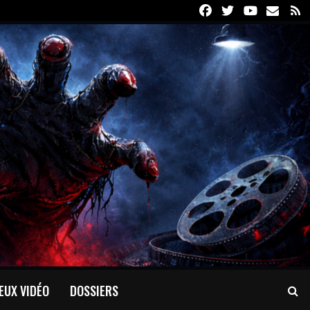
Facebook
Twitter
Youtube
Email
R
EUX VIDÉO
DOSSIERS