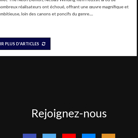
nombreux réalisateurs ont échoué, offrant une œuvre magnifique et
ambitieuse, loin des canons et poncifs du genre....
IR PLUS D'ARTICLES
Rejoignez-
Rejoignez-nous
nous