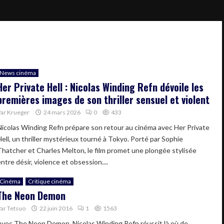
News cinéma
Her Private Hell : Nicolas Winding Refn dévoile les
premières images de son thriller sensuel et violent
Par
Krueger
24 mars 2026
0
433
Nicolas Winding Refn prépare son retour au cinéma avec Her Private
Hell, un thriller mystérieux tourné à Tokyo. Porté par Sophie
Thatcher et Charles Melton, le film promet une plongée stylisée
ntre désir, violence et obsession....
Cinéma
Critique cinéma
The Neon Demon
Par
Tetsuo
22 juin 2016
1
1563
Avec The Neon Demon, Nicolas Winding Refn réussit là où de