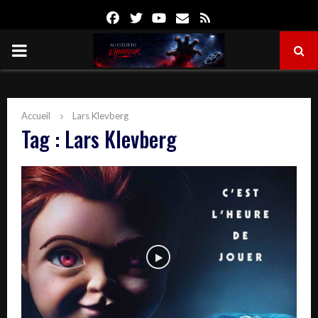
Facebook
Twitter
Youtube
Email
Rss
PRIMARY
MENU
Accueil
Lars Klevberg
Tag : Lars Klevberg