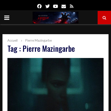
Facebook
Twitter
Youtube
Email
Rss
PRIMARY
MENU
Accueil
Pierre Mazingarbe
Tag : Pierre Mazingarbe