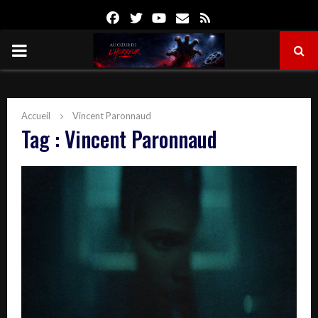
Facebook
Twitter
Youtube
Email
Rss
PRIMARY
MENU
Accueil
Vincent Paronnaud
Tag : Vincent Paronnaud