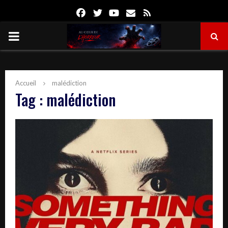
Facebook
Twitter
Youtube
Email
Rss
PRIMARY
MENU
Accueil
malédiction
Tag : malédiction