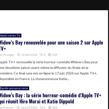
News séries TV
Widow’s Bay renouvelée pour une saison 2 sur Apple
TV+
Par
Krueger
12 juin 2026
0
569
Apple TV+ renouvelle la série horreur-comédie Widow’s Bay pour
une deuxième saison avant même la diffusion du finale de la
première. Ce final sera mis en ligne le 17 juin 2026 sur Apple TV+,
disponible en France. La showrunneuse Katie...
Bande-annonce série
Widow’s Bay : la série horreur-comédie d’Apple TV+
qui réunit Hiro Murai et Katie Dippold
Par
horreur
16 avril 2026
0
802