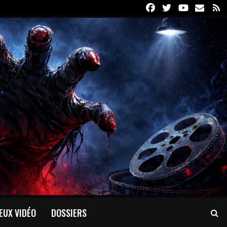
Facebook
Twitter
Youtube
Email
R
EUX VIDÉO
DOSSIERS