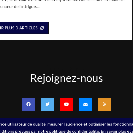
u cœur de l’intrigue....
IR PLUS D'ARTICLES
Rejoignez-
Rejoignez-nous
nous
nce utilisateur de qualité, mesurer l’audience et optimiser les fonctionna
nditions prévues par notre politique de confidentialité. En savoir plus et
ervés