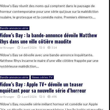
Widow's Bay réunit des noms qui comptent dans le paysage de
l'horreur contemporaine pour une série qui joue sur la malédiction
nsulaire, le grotesque et la comédie noire. Premiers éléments....
Bande-annonce série
Widow’s Bay : la bande-annonce dévoile Matthew
Rhys dans une ville côtière maudite
Par
Krueger
3 avril 2026
0
514
Widow’s Bay se dévoile avec une bande-annonce inquiétante.
Matthew Rhys incarne le maire d’une ville côtière frappée par une
mystérieuse malédiction....
Bande-annonce série
News séries TV
Widow’s Bay : Apple TV+ dévoile un teaser
inquiétant pour sa nouvelle série d’horreur
Par
Krueger
1 avril 2026
0
498
Widow’s Bay, nouvelle série mêlant horreur et comédie sur Apple
TV+, se dévoile avec un teaser mystérieux. Une île isolée et maudite