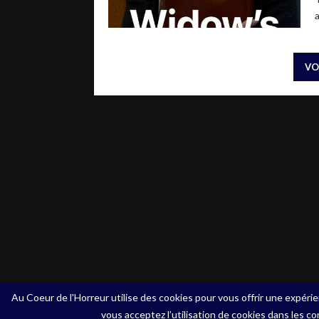
a
VO
Au Coeur de l'Horreur utilise des cookies pour vous offrir une expérie
vous acceptez l’utilisation de cookies dans les co
Copyright ©Au Coeur de l'Horreur - 2020 - Tous droits rés