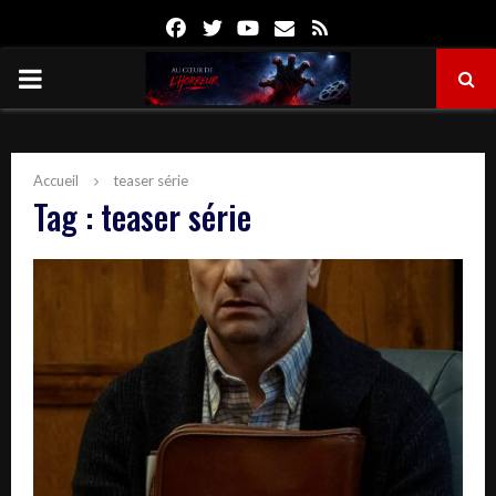
Facebook
Twitter
Youtube
Email
Rss
PRIMARY
MENU
Accueil
teaser série
Tag : teaser série