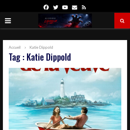
Facebook
Twitter
Youtube
Email
Rss
PRIMARY
MENU
Accueil
Katie Dippold
Tag : Katie Dippold