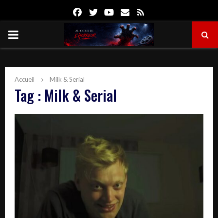
Facebook
Twitter
Youtube
Email
Rss
PRIMARY
MENU
Accueil
Milk & Serial
Tag : Milk & Serial