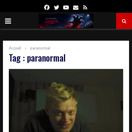
Facebook
Twitter
Youtube
Email
Rss
PRIMARY
MENU
Accueil
paranormal
Tag : paranormal