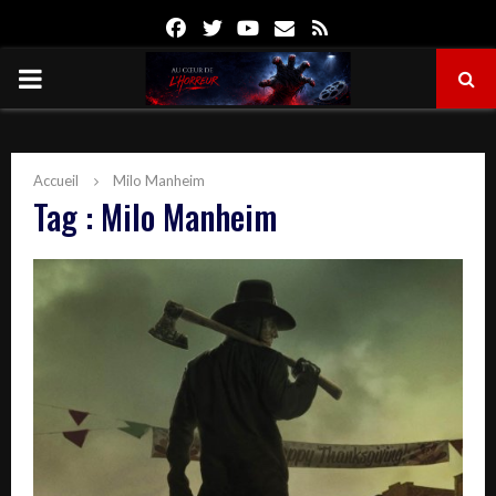
Facebook
Twitter
Youtube
Email
Rss
PRIMARY
MENU
Accueil
Milo Manheim
Tag : Milo Manheim