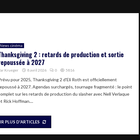
News cinéma
Thanksgiving 2 : retards de production et sortie
repoussée à 2027
Par
Krueger
8 avril 2026
0
5816
Prévu pour 2025, Thanksgiving 2 d'Eli Roth est officiellement
repoussé à 2027. Agendas surchargés, tournage fragmenté : le point
complet sur les retards de production du slasher avec Nell Verlaque
t Rick Hoffman....
IR PLUS D'ARTICLES