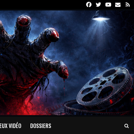
Facebook
Twitter
Youtube
Email
R
EUX VIDÉO
DOSSIERS