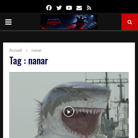
Facebook
Twitter
Youtube
Email
Rss
PRIMARY
MENU
Accueil
nanar
Tag : nanar