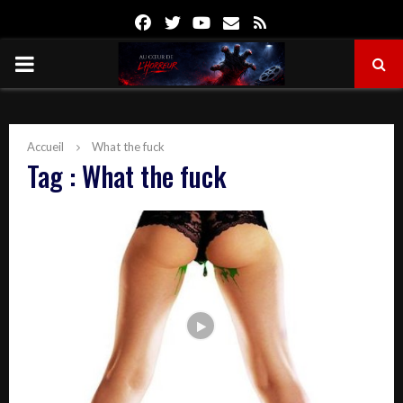
Facebook
Twitter
Youtube
Email
Rss
PRIMARY
MENU
Accueil
What the fuck
Tag : What the fuck