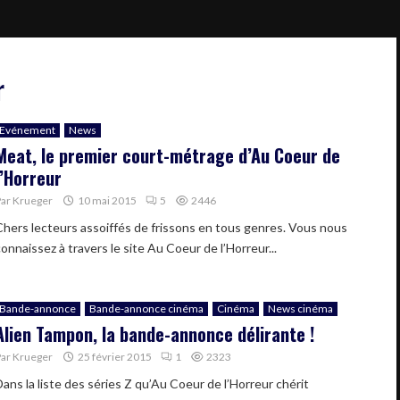
r
Evénement
News
Meat, le premier court-métrage d’Au Coeur de
l’Horreur
Par
Krueger
10 mai 2015
5
2446
Chers lecteurs assoiffés de frissons en tous genres. Vous nous
onnaissez à travers le site Au Coeur de l’Horreur...
Bande-annonce
Bande-annonce cinéma
Cinéma
News cinéma
Alien Tampon, la bande-annonce délirante !
Par
Krueger
25 février 2015
1
2323
Dans la liste des séries Z qu’Au Coeur de l’Horreur chérit