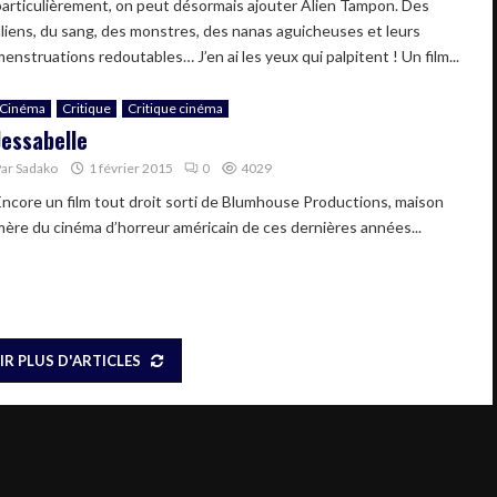
particulièrement, on peut désormais ajouter Alien Tampon. Des
aliens, du sang, des monstres, des nanas aguicheuses et leurs
enstruations redoutables… J’en ai les yeux qui palpitent ! Un film...
Cinéma
Critique
Critique cinéma
Jessabelle
Par
Sadako
1 février 2015
0
4029
Encore un film tout droit sorti de Blumhouse Productions, maison
mère du cinéma d’horreur américain de ces dernières années...
IR PLUS D'ARTICLES