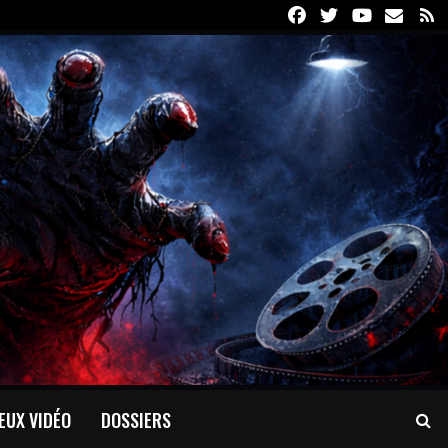
Facebook
Twitter
Youtube
Email
R
EUX VIDÉO
DOSSIERS