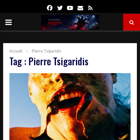
Facebook
Twitter
Youtube
Email
Rss
PRIMARY
MENU
Accueil
Pierre Tsigaridis
Tag : Pierre Tsigaridis