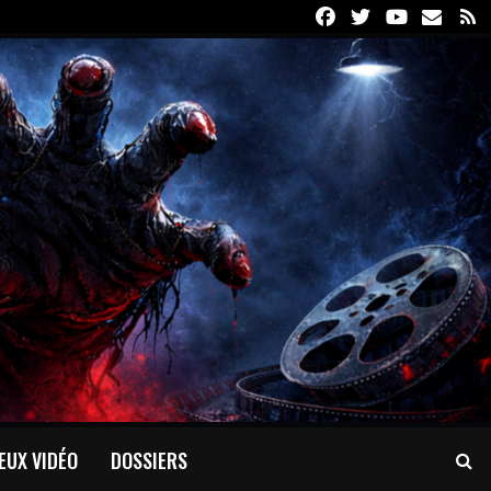
Facebook
Twitter
Youtube
Email
R
EUX VIDÉO
DOSSIERS