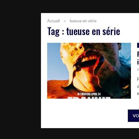
Accueil
tueuse en série
Tag : tueuse en série
m
VO