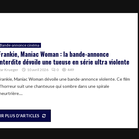
Bande-annonce cinéma
Frankie, Maniac Woman : la bande-annonce
interdite dévoile une tueuse en série ultra violente
Par
Krueger
10 avril 2026
0
449
Frankie, Maniac Woman dévoile une bande-annonce violente. Ce film
d’horreur suit une chanteuse qui sombre dans une spirale
eurtrière....
IR PLUS D'ARTICLES