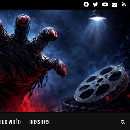
Facebook
Twitter
Youtube
Email
R
EUX VIDÉO
DOSSIERS