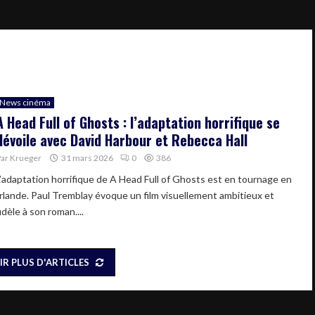
News cinéma
A Head Full of Ghosts : l’adaptation horrifique se
dévoile avec David Harbour et Rebecca Hall
Par
Krueger
31 mars 2026
0
386
L’adaptation horrifique de A Head Full of Ghosts est en tournage en
Irlande. Paul Tremblay évoque un film visuellement ambitieux et
idèle à son roman....
IR PLUS D'ARTICLES