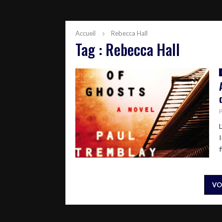
Accueil
Rebecca Hall
Tag : Rebecca Hall
f
VO