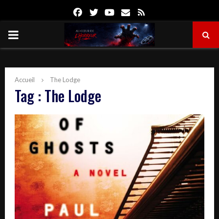
Facebook
Twitter
Youtube
Email
Rss
PRIMARY
MENU
Accueil
The Lodge
Tag : The Lodge