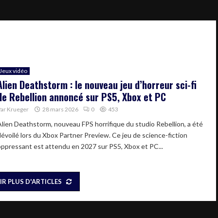
Jeux vidéo
Alien Deathstorm : le nouveau jeu d’horreur sci-fi
de Rebellion annoncé sur PS5, Xbox et PC
Par
Krueger
28 mars 2026
0
453
Alien Deathstorm, nouveau FPS horrifique du studio Rebellion, a été
dévoilé lors du Xbox Partner Preview. Ce jeu de science-fiction
oppressant est attendu en 2027 sur PS5, Xbox et PC...
IR PLUS D'ARTICLES