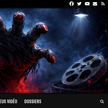
Facebook
Twitter
Youtube
Email
R
EUX VIDÉO
DOSSIERS